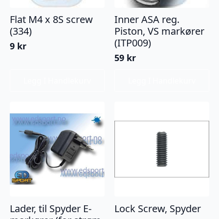
Flat M4 x 8S screw
Inner ASA reg.
(334)
Piston, VS markører
(ITP009)
9
kr
59
kr
Legg I Handlekurv
Legg I Handlekurv
Lader, til Spyder E-
Lock Screw, Spyder