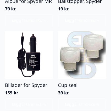
Albue for Spyder MR
Ballstopper, Spyder
79
kr
19
kr
Legg I Handlekurv
Legg I Handlekurv
Billader for Spyder
Cup seal
159
kr
39
kr
Legg I Handlekurv
Legg I Handlekurv