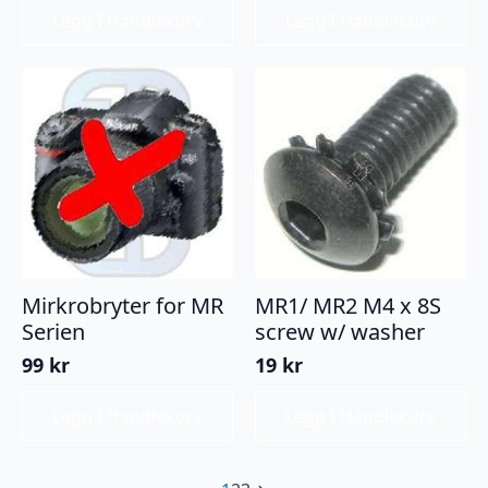
Legg I Handlekurv
Legg I Handlekurv
Mirkrobryter for MR
MR1/ MR2 M4 x 8S
Serien
screw w/ washer
99
kr
19
kr
Legg I Handlekurv
Legg I Handlekurv