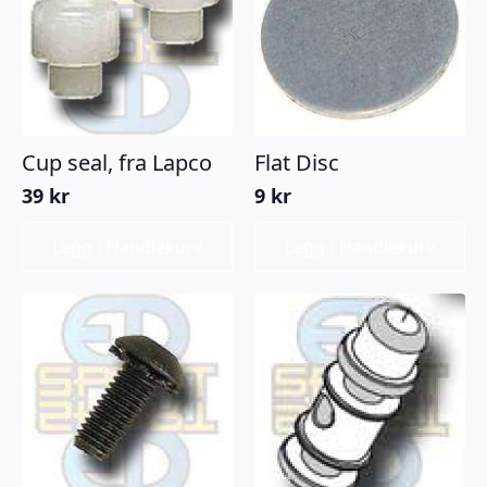
Cup seal, fra Lapco
Flat Disc
39
kr
9
kr
Legg I Handlekurv
Legg I Handlekurv