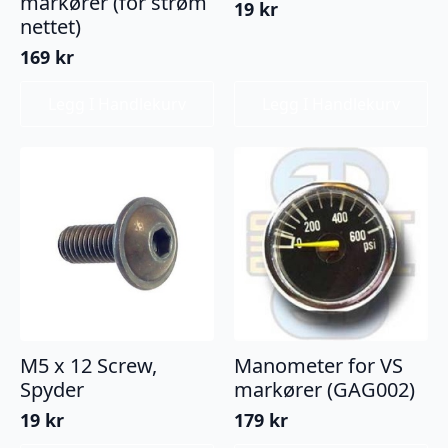
markører (for strøm
19
kr
nettet)
169
kr
Legg I Handlekurv
Legg I Handlekurv
M5 x 12 Screw,
Manometer for VS
Spyder
markører (GAG002)
19
kr
179
kr