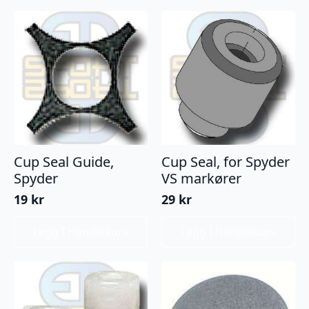
Cup Seal Guide,
Cup Seal, for Spyder
Spyder
VS markører
19
kr
29
kr
Legg I Handlekurv
Legg I Handlekurv