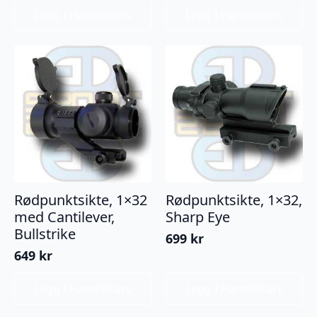
Legg I Handlekurv
Legg I Handlekurv
Rødpunktsikte, 1×32
Rødpunktsikte, 1×32,
med Cantilever,
Sharp Eye
Bullstrike
699
kr
649
kr
Legg I Handlekurv
Legg I Handlekurv