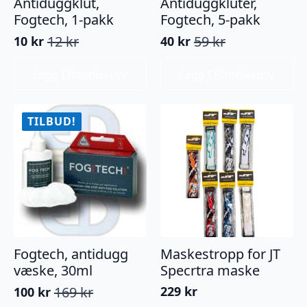
Antiduggklut,
Antiduggkluter,
Fogtech, 1-pakk
Fogtech, 5-pakk
12
kr
59
kr
10
kr
40
kr
Opprinnelig
Nåværende
Opprinnelig
Nåværende
pris
pris
pris
pris
Legg I Handlekurv
Legg I Handlekurv
var:
er:
var:
er:
12 kr.
10 kr.
59 kr.
40 kr.
TILBUD!
Fogtech, antidugg
Maskestropp for JT
væske, 30ml
Specrtra maske
169
kr
229
kr
100
kr
Opprinnelig
Nåværende