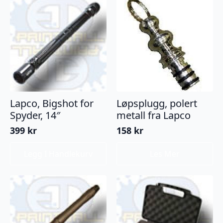
Lapco, Bigshot for
Løpsplugg, polert
Spyder, 14″
metall fra Lapco
399
kr
158
kr
Legg I Handlekurv
Les Mer