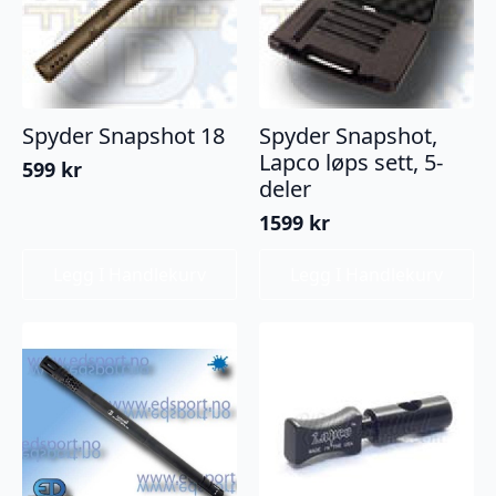
Spyder Snapshot 18
Spyder Snapshot,
Lapco løps sett, 5-
599
kr
deler
1599
kr
Legg I Handlekurv
Legg I Handlekurv