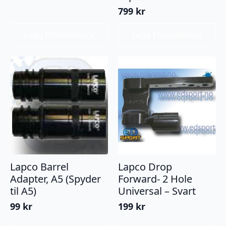
799
kr
Legg I Handlekurv
Legg I Handlekurv
Lapco Barrel
Lapco Drop
Adapter, A5 (Spyder
Forward- 2 Hole
til A5)
Universal – Svart
99
kr
199
kr