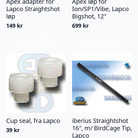
Apex adapter for
Apex løp for
Lapco Straightshot
Ion/SP1/Vibe, Lapco
løp
Bigshot, 12″
149
kr
699
kr
Legg I Handlekurv
Legg I Handlekurv
Cup seal, fra Lapco
iberius Straightshot
16″, m/ BirdCage Tip,
39
kr
Lapco