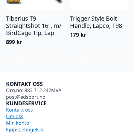
Tiberius T9
Trigger Style Bolt
Straightshot 16″, m/
Handle, Lapco, T98
BirdCage Tip, Lap
179
kr
899
kr
Legg I Handlekurv
Legg I Handlekurv
KONTAKT OSS
Org.no: 883 712 242MVA
post@edsport.no
KUNDESERVICE
Kontakt oss
Om oss
Min konto
Kjøpsbetingelser