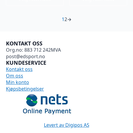
produktet
produktet
har
har
flere
flere
1
2
→
varianter.
varianter.
Alternativene
Alternativene
kan
kan
velges
velges
KONTAKT OSS
på
på
Org.no: 883 712 242MVA
produktsiden
produktsiden
post@edsport.no
KUNDESERVICE
Kontakt oss
Om oss
Min konto
Kjøpsbetingelser
Levert av Digipos AS