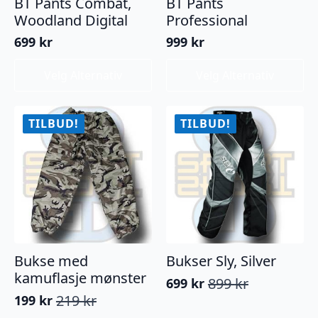
BT Pants Combat,
BT Pants
Woodland Digital
Professional
699
kr
999
kr
Dette
Dette
Velg Alternativ
Velg Alternativ
produktet
produktet
har
har
flere
flere
TILBUD!
TILBUD!
varianter.
varianter.
Alternativene
Alternativene
kan
kan
velges
velges
på
på
produktsiden
produktsiden
Bukse med
Bukser Sly, Silver
kamuflasje mønster
899
kr
699
kr
Opprinnelig
Nåværende
219
kr
199
kr
pris
pris
Opprinnelig
Nåværende