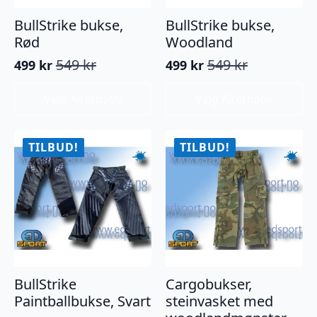
BullStrike bukse,
BullStrike bukse,
Rød
Woodland
549
kr
549
kr
499
kr
499
kr
Opprinnelig
Nåværende
Opprinnelig
Nåværende
pris
pris
pris
pris
Dette
Dette
Velg Alternativ
Velg Alternativ
var:
er:
var:
er:
produktet
produktet
549 kr.
499 kr.
549 kr.
499 kr.
har
har
flere
flere
TILBUD!
TILBUD!
varianter.
varianter.
Alternativene
Alternativene
kan
kan
velges
velges
på
på
produktsiden
produktsiden
BullStrike
Cargobukser,
Paintballbukse, Svart
steinvasket med