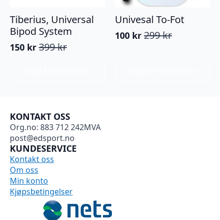
Tiberius, Universal
Univesal To-Fot
Bipod System
299
kr
100
kr
Opprinnelig
Nåværende
399
kr
150
kr
pris
pris
Opprinnelig
Nåværende
var:
er:
pris
pris
299 kr.
100 kr.
Legg I Handlekurv
Legg I Handlekurv
var:
er:
399 kr.
150 kr.
KONTAKT OSS
Org.no: 883 712 242MVA
post@edsport.no
KUNDESERVICE
Kontakt oss
Om oss
Min konto
Kjøpsbetingelser