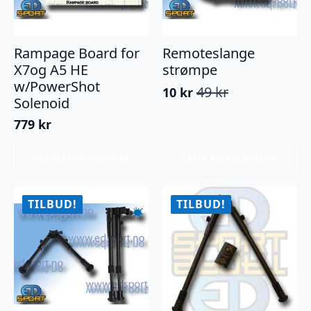
Rampage Board for
Remoteslange
X7og A5 HE
strømpe
w/PowerShot
49
kr
10
kr
Opprinnelig
Nåværende
Solenoid
pris
pris
779
kr
var:
er:
49 kr.
10 kr.
Legg I Handlekurv
Legg I Handlekurv
TILBUD!
TILBUD!