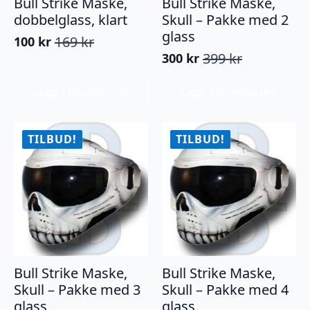
Bull Strike Maske,
Bull Strike Maske,
dobbelglass, klart
Skull – Pakke med 2
glass
169
kr
100
kr
Opprinnelig
Nåværende
399
kr
300
kr
pris
pris
Opprinnelig
Nåværende
var:
er:
pris
pris
169 kr.
100 kr.
Legg I Handlekurv
Legg I Handlekurv
var:
er:
399 kr.
300 kr.
TILBUD!
TILBUD!
Bull Strike Maske,
Bull Strike Maske,
Skull – Pakke med 3
Skull – Pakke med 4
glass
glass