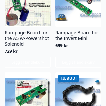
Rampage Board for
Rampage Board for
the A5 w/Powershot
the Invert Mini
Solenoid
699
kr
729
kr
Legg I Handlekurv
Legg I Handlekurv
TILBUD!