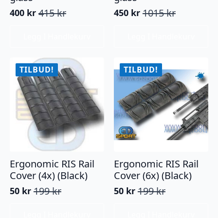
415
kr
1015
kr
400
kr
450
kr
Opprinnelig
Nåværende
Opprinnelig
Nåværende
pris
pris
pris
pris
Legg I Handlekurv
Legg I Handlekurv
var:
er:
var:
er:
415 kr.
400 kr.
1015 kr.
450 kr.
TILBUD!
TILBUD!
Ergonomic RIS Rail
Ergonomic RIS Rail
Cover (4x) (Black)
Cover (6x) (Black)
199
kr
199
kr
50
kr
50
kr
Opprinnelig
Nåværende
Opprinnelig
Nåværende
pris
pris
pris
pris
Legg I Handlekurv
Legg I Handlekurv
var:
er:
var:
er: