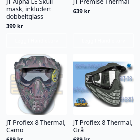
JT Alpha LE Skull
JT Premise Thermal
mask, inkludert
639
kr
dobbeltglass
399
kr
Legg I Handlekurv
Legg I Handlekurv
JT Proflex 8 Thermal,
JT Proflex 8 Thermal,
Camo
Grå
689
kr
689
kr