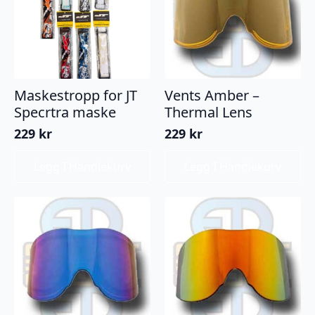
Maskestropp for JT
Vents Amber –
Specrtra maske
Thermal Lens
229
kr
229
kr
Legg I Handlekurv
Legg I Handlekurv