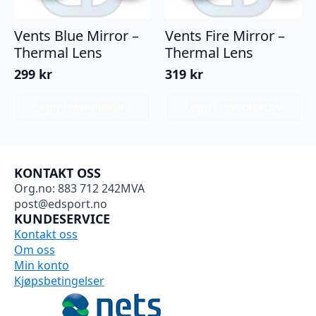
Vents Blue Mirror –
Vents Fire Mirror –
Thermal Lens
Thermal Lens
299
kr
319
kr
Legg I Handlekurv
Legg I Handlekurv
KONTAKT OSS
Org.no: 883 712 242MVA
post@edsport.no
KUNDESERVICE
Kontakt oss
Om oss
Min konto
Kjøpsbetingelser