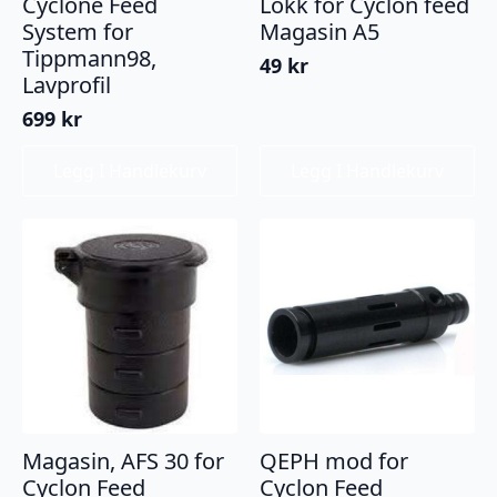
Cyclone Feed
Lokk for Cyclon feed
System for
Magasin A5
Tippmann98,
49
kr
Lavprofil
699
kr
Legg I Handlekurv
Legg I Handlekurv
Magasin, AFS 30 for
QEPH mod for
Cyclon Feed
Cyclon Feed