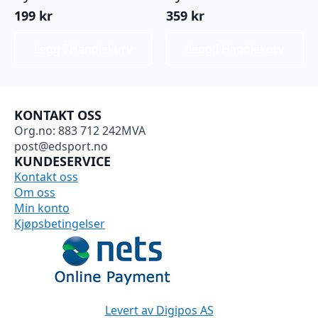
199
kr
359
kr
Legg I Handlekurv
Legg I Handlekurv
KONTAKT OSS
Org.no: 883 712 242MVA
post@edsport.no
KUNDESERVICE
Kontakt oss
Om oss
Min konto
Kjøpsbetingelser
Levert av Digipos AS