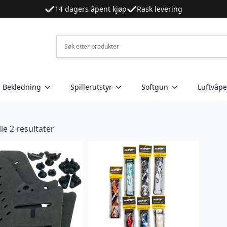
14 dagers åpent kjøp
Rask levering
Bekledning
Spillerutstyr
Softgun
Luftvåp
lle 2 resultater