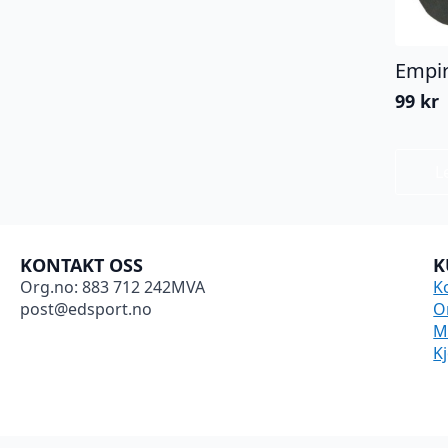
Empir
99
kr
L
KONTAKT OSS
K
Org.no: 883 712 242MVA
K
post@edsport.no
O
M
K