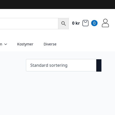
0
kr
0
en
Kostymer
Diverse