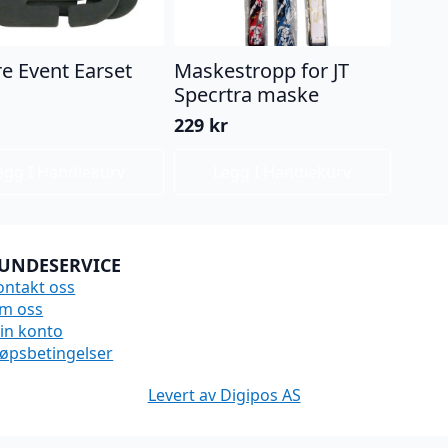
e Event Earset
Maskestropp for JT
Specrtra maske
229
kr
egg I Handlekurv
Legg I Handlekurv
UNDESERVICE
ontakt oss
m oss
in konto
jøpsbetingelser
Levert av Digipos AS