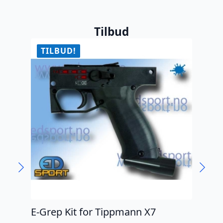
Tilbud
TILBUD!
T
E-Grep Kit for Tippmann X7
Tip