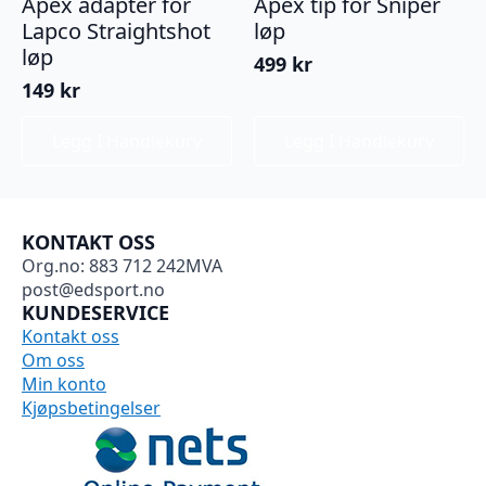
Apex adapter for
Apex tip for Sniper
Lapco Straightshot
løp
løp
499
kr
149
kr
Legg I Handlekurv
Legg I Handlekurv
KONTAKT OSS
Org.no: 883 712 242MVA
post@edsport.no
KUNDESERVICE
Kontakt oss
Om oss
Min konto
Kjøpsbetingelser