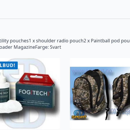
lity pouches1 x shoulder radio pouch2 x Paintball pod pouc
 Loader MagazineFarge: Svart
ILBUD!