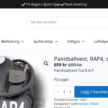
14 dagers åpent kjøp
Rask levering
Bekledning
Spillerutstyr
Softgun
Luftvåp
Paintballvest, RAP4, 
699
kr
659
kr
Opprinnelig
Nåværende
Paintballvest fra R.A.P.
pris
pris
var:
er:
På lager
699 kr.
659 kr.
Paintballvest,
RAP4,
Legg I Handlek
svart
antall
Produktnummer:
1507
Kategorier:
Spillerutstyr
,
Vester
Merke:
RAP