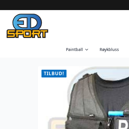
Paintball
Røykbluss
TILBUD!