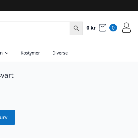
0
kr
0
en
Kostymer
Diverse
svart
urv