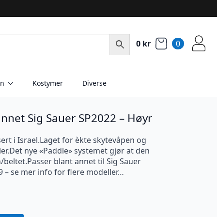
0
kr
0
en
Kostymer
Diverse
 annet Sig Sauer SP2022 – Høyr
ert i Israel.Laget for èkte skytevåpen og
ller.Det nye «Paddle» systemet gjør at den
n/beltet.Passer blant annet til Sig Sauer
 – se mer info for flere modeller…