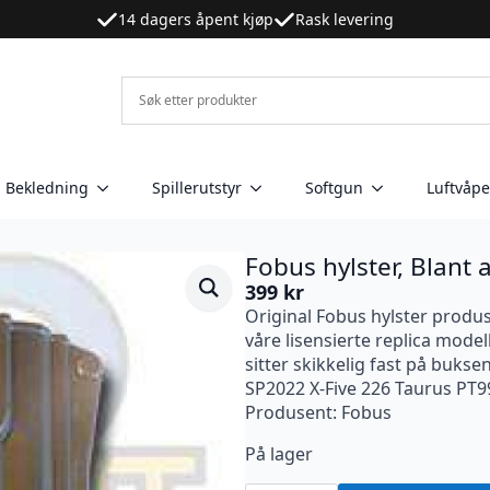
14 dagers åpent kjøp
Rask levering
Bekledning
Spillerutstyr
Softgun
Luftvåp
Fobus hylster, Blant
399
kr
Original Fobus hylster produs
våre lisensierte replica mode
sitter skikkelig fast på bukse
SP2022 X-Five 226 Taurus PT99
Produsent: Fobus
På lager