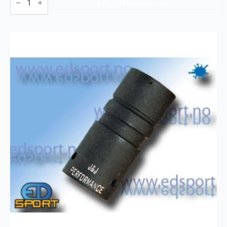
AK47
Legg I Handlekurv
Barrel
kit,
APEX,
for
Tippmann
A5
/
X7
antall