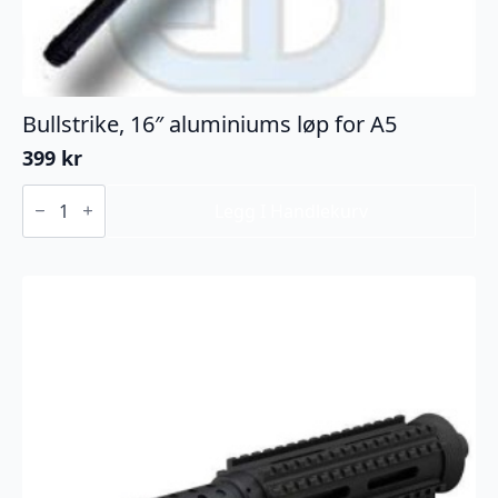
Bullstrike, 16″ aluminiums løp for A5
399
kr
Bullstrike,
16"
Legg I Handlekurv
aluminiums
løp
for
A5
antall