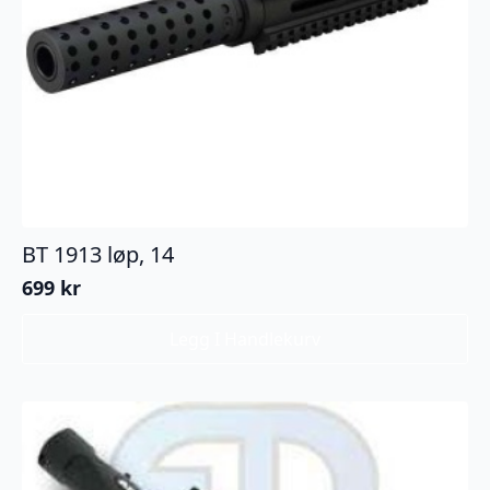
BT 1913 løp, 14
699
kr
Legg I Handlekurv