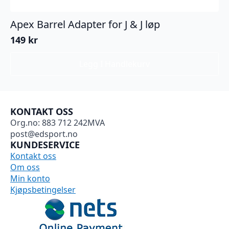
Apex Barrel Adapter for J & J løp
149
kr
Legg I Handlekurv
KONTAKT OSS
Org.no: 883 712 242MVA
post@edsport.no
KUNDESERVICE
Kontakt oss
Om oss
Min konto
Kjøpsbetingelser