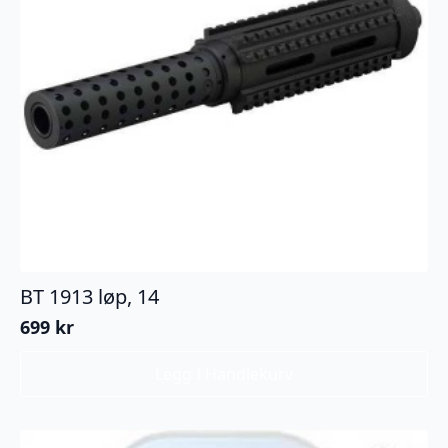
BT 1913 løp, 14
699
kr
Legg I Handlekurv