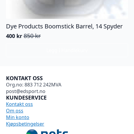
Dye Products Boomstick Barrel, 14 Spyder
850
kr
400
kr
Opprinnelig
Nåværende
pris
pris
Legg I Handlekurv
var:
er:
850 kr.
400 kr.
KONTAKT OSS
Org.no: 883 712 242MVA
post@edsport.no
KUNDESERVICE
Kontakt oss
Om oss
Min konto
Kjøpsbetingelser