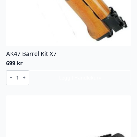
AK47 Barrel Kit X7
699
kr
AK47
Barrel
Legg I Handlekurv
Kit
X7
antall