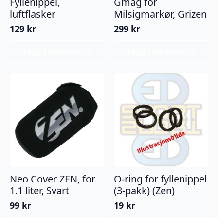
Fyllenippel,
Gmag for
luftflasker
Milsigmarkør, Grizen
129
kr
299
kr
Legg I Handlekurv
Legg I Handlekurv
Neo Cover ZEN, for
O-ring for fyllenippel
1.1 liter, Svart
(3-pakk) (Zen)
99
kr
19
kr