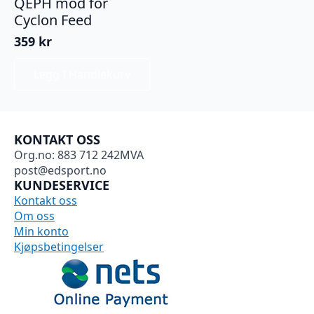
QEPH mod for
Cyclon Feed
359
kr
Legg I Handlekurv
KONTAKT OSS
Org.no: 883 712 242MVA
post@edsport.no
KUNDESERVICE
Kontakt oss
Om oss
Min konto
Kjøpsbetingelser