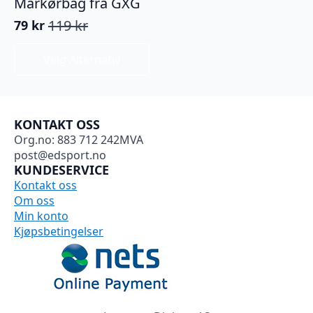
Markørbag fra GXG
119
kr
79
kr
Opprinnelig
Nåværende
pris
pris
Dette
Velg Alternativ
var:
er:
produktet
119 kr.
79 kr.
har
flere
varianter.
KONTAKT OSS
Alternativene
Org.no: 883 712 242MVA
kan
post@edsport.no
velges
KUNDESERVICE
på
Kontakt oss
produktsiden
Om oss
Min konto
Kjøpsbetingelser