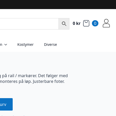
0
kr
0
en
Kostymer
Diverse
 på rail / markører. Det følger med
monteres på løp. Justerbare foter.
urv