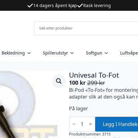
14 dagers åpent kjøp
Rask levering
Bekledning
Spillerutstyr
Softgun
Luftvåp
Univesal To-Fot
299
kr
100
kr
Opprinnelig
Nåværende
Bi-Pod «To-Fot» for montering
pris
pris
adapter slik at den også kan 
var:
er:
299 kr.
100 kr.
På lager
Univesal
To-
Legg I Handlek
Fot
antall
Produktnummer:
3715