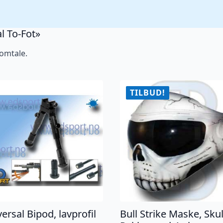
al To-Fot»
 omtale.
TILBUD!
ersal Bipod, lavprofil
Bull Strike Maske, Skul