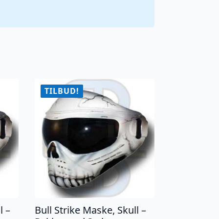
TILBUD!
l –
Bull Strike Maske, Skull –