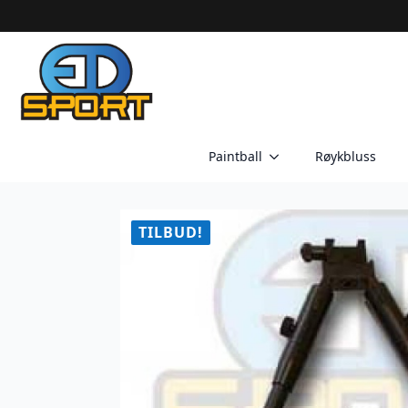
Paintball
Røykbluss
TILBUD!