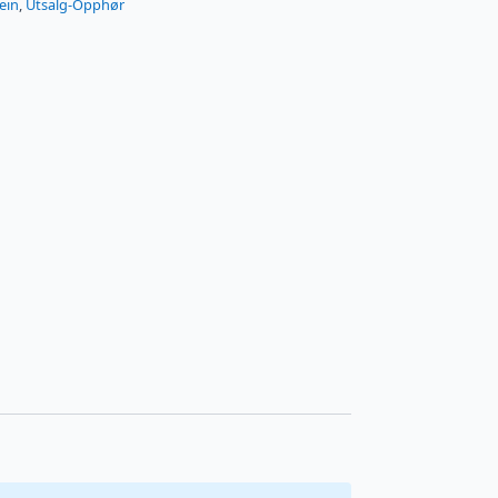
ein
,
Utsalg-Opphør