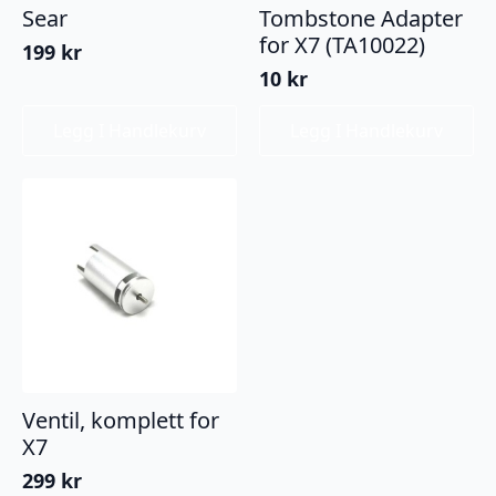
Sear
Tombstone Adapter
for X7 (TA10022)
199
kr
10
kr
Legg I Handlekurv
Legg I Handlekurv
Ventil, komplett for
X7
299
kr