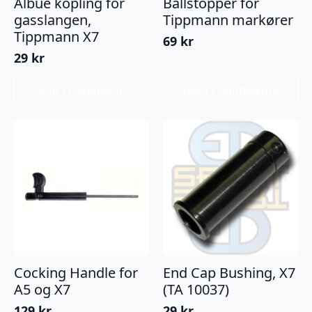
Albue kopling for
Ballstopper for
gasslangen,
Tippmann markører
Tippmann X7
69
kr
29
kr
Legg I Handlekurv
Legg I Handlekurv
Cocking Handle for
End Cap Bushing, X7
A5 og X7
(TA 10037)
129
kr
29
kr