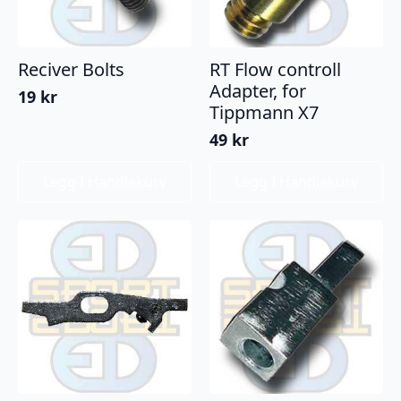
Reciver Bolts
RT Flow controll
Adapter, for
19
kr
Tippmann X7
49
kr
Legg I Handlekurv
Legg I Handlekurv