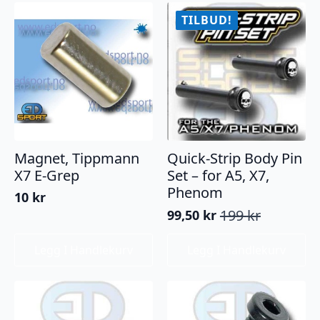
TILBUD!
Magnet, Tippmann
Quick-Strip Body Pin
X7 E-Grep
Set – for A5, X7,
Phenom
10
kr
199
kr
99,50
kr
Opprinnelig
Nåværende
pris
pris
Legg I Handlekurv
Legg I Handlekurv
var:
er:
199 kr.
99,50 kr.