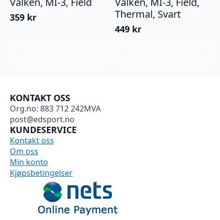
Valken, MI-3, Field
Valken, MI-3, Field,
Thermal, Svart
359
kr
449
kr
Legg I Handlekurv
Legg I Handlekurv
KONTAKT OSS
Org.no: 883 712 242MVA
post@edsport.no
KUNDESERVICE
Kontakt oss
Om oss
Min konto
Kjøpsbetingelser