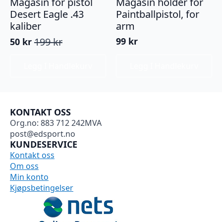
Magasin for pistol
Magasin holder for
Desert Eagle .43
Paintballpistol, for
kaliber
arm
199
kr
99
kr
50
kr
Opprinnelig
Nåværende
pris
pris
Legg I Handlekurv
Legg I Handlekurv
var:
er:
199 kr.
50 kr.
KONTAKT OSS
Org.no: 883 712 242MVA
post@edsport.no
KUNDESERVICE
Kontakt oss
Om oss
Min konto
Kjøpsbetingelser