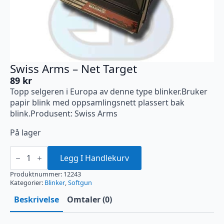
Swiss Arms – Net Target
89
kr
Topp selgeren i Europa av denne type blinker.Bruker
papir blink med oppsamlingsnett plassert bak
blink.Produsent: Swiss Arms
På lager
Swiss
Arms
Legg I Handlekurv
-
Net
Produktnummer:
12243
Target
Kategorier:
Blinker
,
Softgun
antall
Beskrivelse
Omtaler (0)