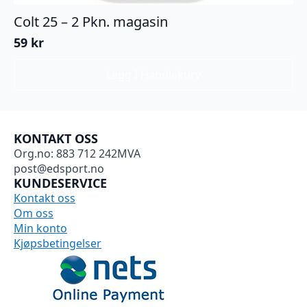
Colt 25 – 2 Pkn. magasin
59
kr
Legg I Handlekurv
KONTAKT OSS
Org.no: 883 712 242MVA
post@edsport.no
KUNDESERVICE
Kontakt oss
Om oss
Min konto
Kjøpsbetingelser