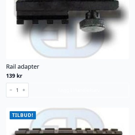
Rail adapter
139
kr
Rail
adapter
Legg I Handlekurv
antall
TILBUD!