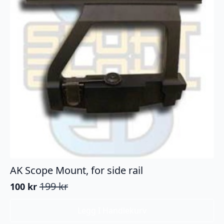
AK Scope Mount, for side rail
199
kr
100
kr
Opprinnelig
Nåværende
pris
pris
Legg I Handlekurv
var:
er:
199 kr.
100 kr.