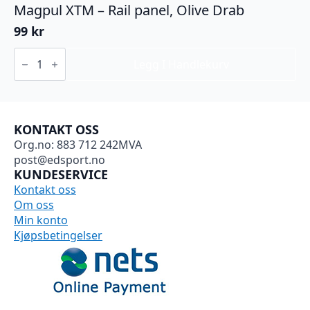
Magpul XTM – Rail panel, Olive Drab
99
kr
Magpul
XTM
Legg I Handlekurv
-
Rail
panel,
Olive
Drab
KONTAKT OSS
antall
Org.no: 883 712 242MVA
post@edsport.no
KUNDESERVICE
Kontakt oss
Om oss
Min konto
Kjøpsbetingelser