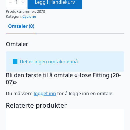
Fitting
Legg I Handlekurv
(20-
07)
Produktnummer:
2873
antall
Kategori:
Cyclone
Omtaler (0)
Omtaler
Det er ingen omtaler ennå.
Bli den første til å omtale «Hose Fitting (20-
07)»
Du må være
logget inn
for å legge inn en omtale.
Relaterte produkter