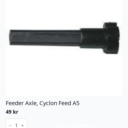
Feeder Axle, Cyclon Feed A5
49
kr
Feeder
Axle,
Legg I Handlekurv