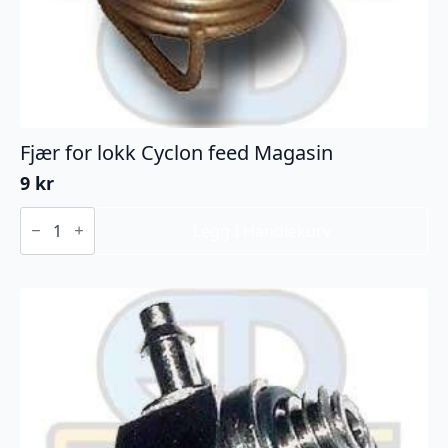
Fjær for lokk Cyclon feed Magasin
9
kr
Fjær
for
Legg I Handlekurv
lokk
Cyclon
feed
Magasin
antall