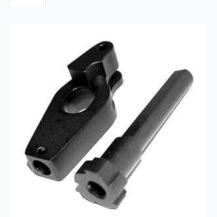
Cyclon
Feed
A5
antall