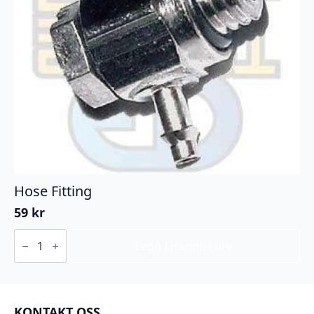
Hose Fitting
59
kr
Hose
Fitting
Legg I Handlekurv
antall
KONTAKT OSS