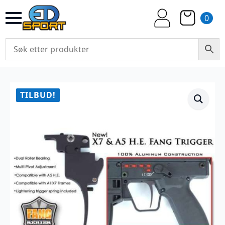
0
TILBUD!