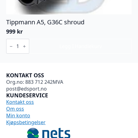
Tippmann A5, G36C shroud
999
kr
Tippmann
A5,
Legg I Handlekurv
G36C
shroud
antall
KONTAKT OSS
Org.no: 883 712 242MVA
post@edsport.no
KUNDESERVICE
Kontakt oss
Om oss
Min konto
Kjøpsbetingelser