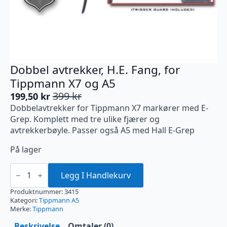
Dobbel avtrekker, H.E. Fang, for
Tippmann X7 og A5
399
kr
199,50
kr
Opprinnelig
Nåværende
Dobbelavtrekker for Tippmann X7 markører med E-
pris
pris
Grep. Komplett med tre ulike fjærer og
var:
er:
avtrekkerbøyle. Passer også A5 med Hall E-Grep
399 kr.
199,50 kr.
På lager
Dobbel
avtrekker,
Legg I Handlekurv
H.E.
Fang,
Produktnummer:
3415
for
Kategori:
Tippmann A5
Tippmann
Merke:
Tippmann
X7
og
Beskrivelse
Omtaler (0)