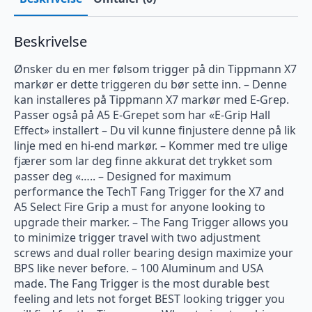
A5
antall
Beskrivelse
Ønsker du en mer følsom trigger på din Tippmann X7
markør er dette triggeren du bør sette inn. – Denne
kan installeres på Tippmann X7 markør med E-Grep.
Passer også på A5 E-Grepet som har «E-Grip Hall
Effect» installert – Du vil kunne finjustere denne på lik
linje med en hi-end markør. – Kommer med tre ulige
fjærer som lar deg finne akkurat det trykket som
passer deg «….. – Designed for maximum
performance the TechT Fang Trigger for the X7 and
A5 Select Fire Grip a must for anyone looking to
upgrade their marker. – The Fang Trigger allows you
to minimize trigger travel with two adjustment
screws and dual roller bearing design maximize your
BPS like never before. – 100 Aluminum and USA
made. The Fang Trigger is the most durable best
feeling and lets not forget BEST looking trigger you