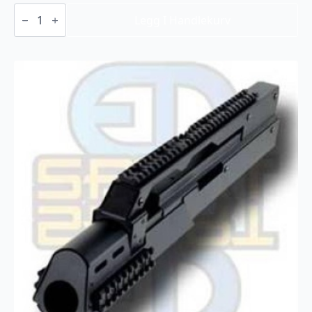
Tippmann
A5
Legg I Handlekurv
,
Dogleg
Stock,
"air-
thru"
antall