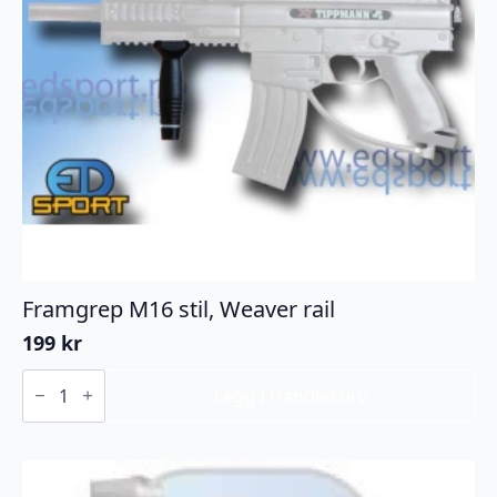
Framgrep M16 stil, Weaver rail
199
kr
Framgrep
M16
Legg I Handlekurv
stil,
Weaver
rail
antall