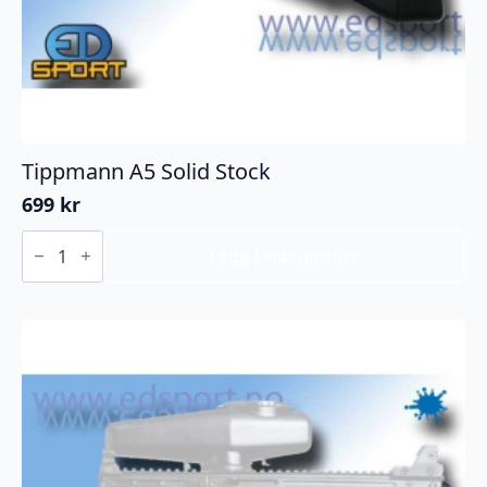
Tippmann A5 Solid Stock
699
kr
Tippmann
A5
Legg I Handlekurv
Solid
Stock
antall