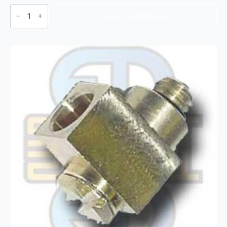
End
Cap
Legg I Handlekurv
X7
(TA10004
)
antall