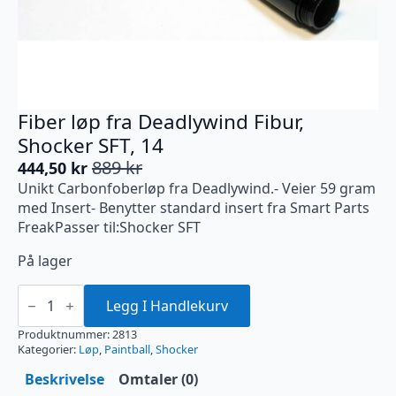
Fiber løp fra Deadlywind Fibur,
Shocker SFT, 14
889
kr
444,50
kr
Opprinnelig
Nåværende
Unikt Carbonfoberløp fra Deadlywind.- Veier 59 gram
pris
pris
med Insert- Benytter standard insert fra Smart Parts
var:
er:
FreakPasser til:Shocker SFT
889 kr.
444,50 kr.
På lager
Fiber
løp
Legg I Handlekurv
fra
Deadlywind
Produktnummer:
2813
Fibur,
Kategorier:
Løp
,
Paintball
,
Shocker
Shocker
SFT,
Beskrivelse
Omtaler (0)
14