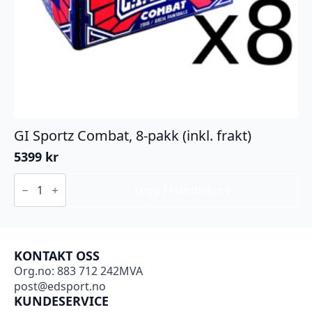
GI Sportz Combat, 8-pakk (inkl. frakt)
5399
kr
GI
Sportz
Legg I Handlekurv
Combat,
8-
pakk
(inkl.
frakt)
KONTAKT OSS
antall
Org.no: 883 712 242MVA
post@edsport.no
KUNDESERVICE