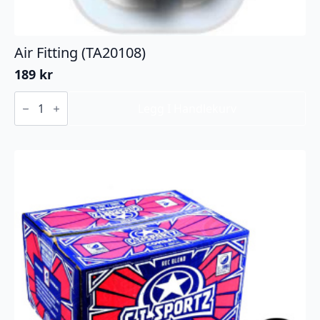
Air Fitting (TA20108)
189
kr
Air
Fitting
Legg I Handlekurv
(TA20108)
antall