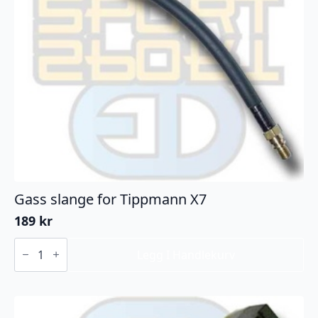
Gass slange for Tippmann X7
189
kr
Gass
slange
Legg I Handlekurv
for
Tippmann
X7
antall