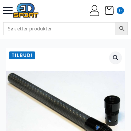
0
TILBUD!