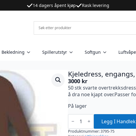
14 dagers åpent kjøp
Rask levering
Bekledning
Spillerutstyr
Softgun
Luftvåp
Kjeledress, engangs,
3000
kr
50 stk svarte overtrekksdress.
å dra noe kjapt over.Passer fo
På lager
Kjeledress,
engangs,
Legg I Handlek
brun,
75
Produktnummer:
3795-75
pakk