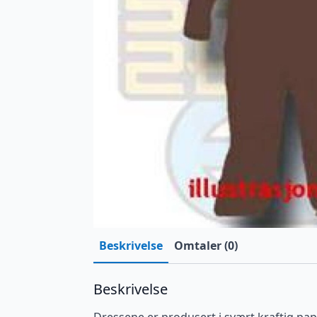
Beskrivelse
Omtaler (0)
Beskrivelse
Dressene er produsert i svært kraftig papi