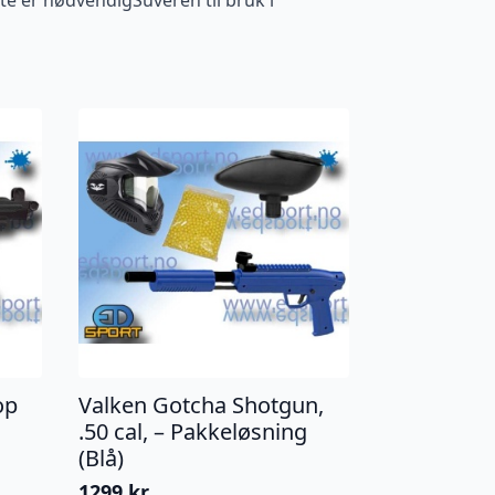
op
Valken Gotcha Shotgun,
.50 cal, – Pakkeløsning
(Blå)
1299
kr