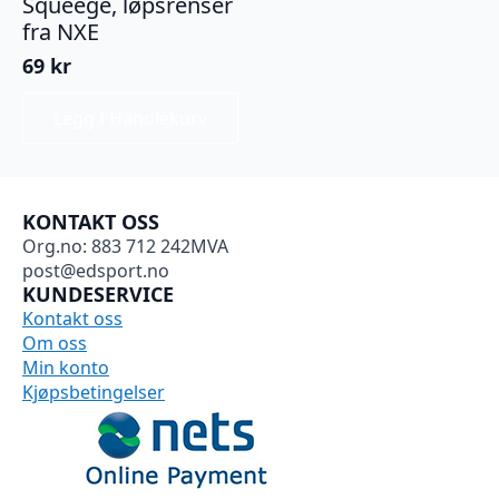
Squeege, løpsrenser
fra NXE
69
kr
Legg I Handlekurv
KONTAKT OSS
Org.no: 883 712 242MVA
post@edsport.no
KUNDESERVICE
Kontakt oss
Om oss
Min konto
Kjøpsbetingelser